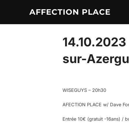
Skip
AFFECTION PLACE
to
content
14.10.2023 
sur-Azerg
WISEGUYS – 20h30
AFECTION PLACE w/ Dave Form
Entrée 10€ (gratuit -16ans) / b