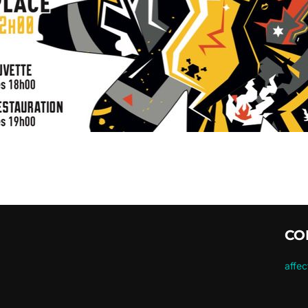
CO
affe